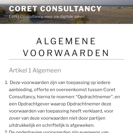
Ga
CORET CONSULTANCY
naar
Coret Consultancy, voor uw digitale zaken
de
inhoud
ALGEMENE
VOORWAARDEN
Artikel 1 Algemeen
Deze voorwaarden zijn van toepassing op iedere
aanbieding, offerte en overeenkomst tussen Coret
Consultancy, hierna te noemen: “Opdrachtnemer”, en
een Opdrachtgever waarop Opdrachtnemer deze
voorwaarden van toepassing heeft verklaard, voor
zover van deze voorwaarden niet door partijen
uitdrukkelijk en schriftelijk is afgeweken.
De onderhavige voorwaarden zijn eveneens van